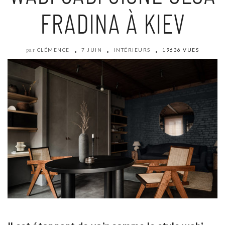
FRADINA À KIEV
CLÉMENCE
7 JUIN
INTÉRIEURS
19636 VUES
par