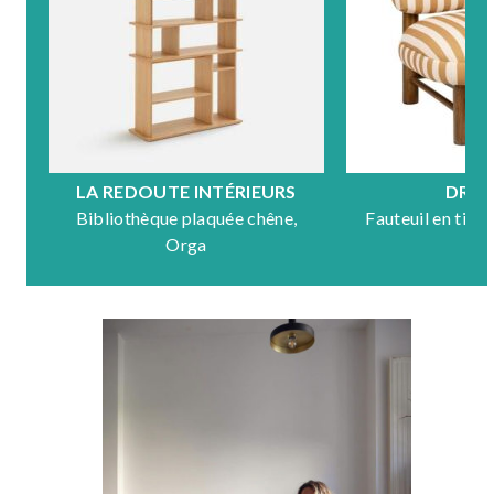
LA REDOUTE INTÉRIEURS
DRA
Bibliothèque plaquée chêne,
Fauteuil en tiss
Orga