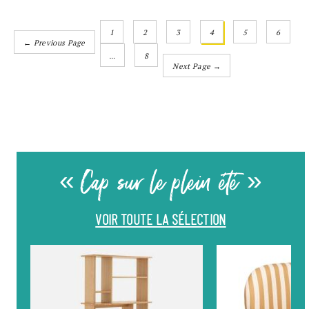
1
2
3
4
5
6
← Previous Page
…
8
Next Page →
« Cap sur le plein été »
VOIR TOUTE LA SÉLECTION