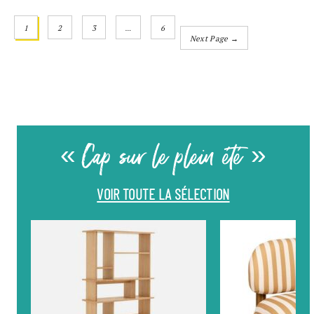
1
2
3
…
6
Next Page →
« Cap sur le plein été »
VOIR TOUTE LA SÉLECTION