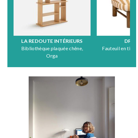
LA REDOUTE INTÉRIEURS
DRA
Bibliothèque plaquée chêne,
Fauteuil en tiss
Orga