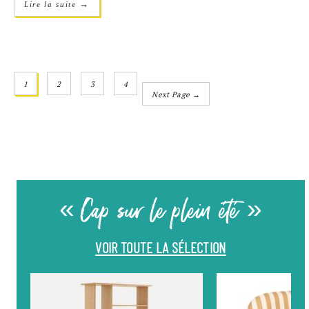
→
Lire la suite
1
2
3
4
Next Page →
« Cap sur le plein été »
VOIR TOUTE LA SÉLECTION