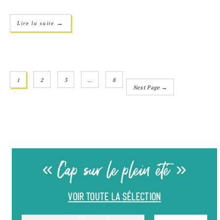
→
Lire la suite
1
2
3
…
8
Next Page →
« Cap sur le plein été »
VOIR TOUTE LA SÉLECTION