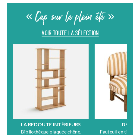
« Cap sur le plein été »
VOIR TOUTE LA SÉLECTION
LA REDOUTE INTÉRIEURS
DRA
Bibliothèque plaquée chêne,
Fauteuil en tiss