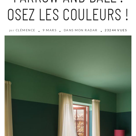
OSEZ LES COULEURS !
CLÉMENCE
9 MARS
DANS MON RADAR
23244 VUES
par