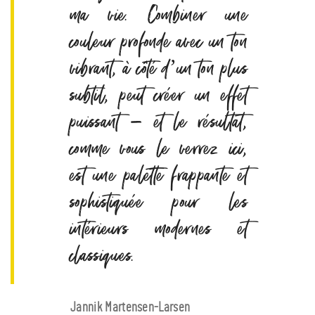
ma vie. Combiner une
couleur profonde avec un ton
vibrant, à côté d’un ton plus
subtil, peut créer un effet
puissant – et le résultat,
comme vous le verrez ici,
est une palette frappante et
sophistiquée pour les
intérieurs modernes et
classiques.
Jannik Martensen-Larsen