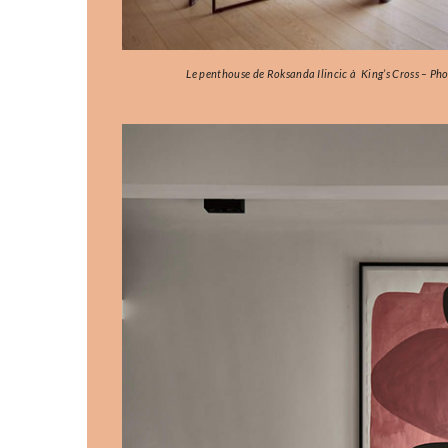
Le penthouse de Roksanda Ilincic à King’s Cross – Phot