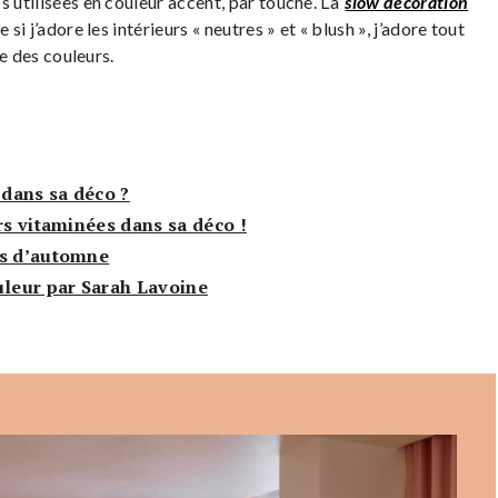
s utilisées en couleur accent, par touche. La
slow decoration
si j’adore les intérieurs « neutres » et « blush », j’adore tout
ie des couleurs.
dans sa déco ?
rs vitaminées dans sa déco !
rs d’automne
uleur par Sarah Lavoine