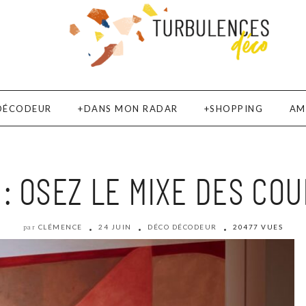
DÉCODEUR
DANS MON RADAR
SHOPPING
AM
: OSEZ LE MIXE DES COU
CLÉMENCE
24 JUIN
DÉCO DÉCODEUR
20477 VUES
par