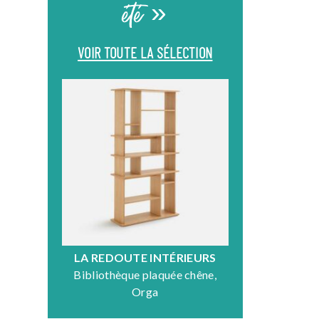
été »
VOIR TOUTE LA SÉLECTION
LA REDOUTE INTÉRIEURS
DR
Bibliothèque plaquée chêne,
Fauteuil en
Orga
N