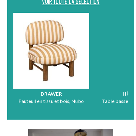
VOIR TOUTE LA SÉLECTION
DRAWER
HÜB
Fauteuil en tissu et bois, Nubo
Table basse en 
Mo