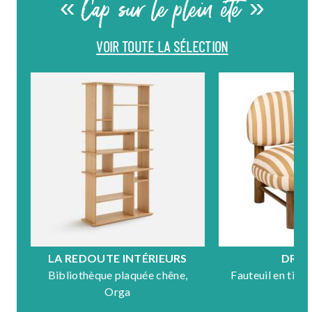
« Cap sur le plein été »
VOIR TOUTE LA SÉLECTION
LA REDOUTE INTÉRIEURS
DRA
Bibliothèque plaquée chêne,
Fauteuil en tiss
Orga