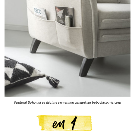
Fauteuil Boho qui se décline en version canapé sur bobochicparis.com