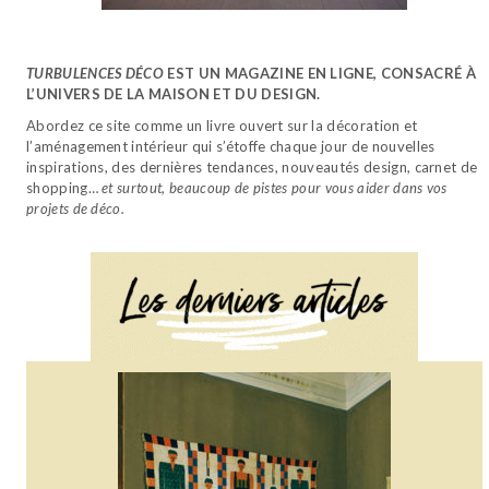
TURBULENCES DÉCO
EST UN MAGAZINE EN LIGNE, CONSACRÉ À
L’UNIVERS DE LA MAISON ET DU DESIGN.
Chaque vendredi,
Abordez ce site comme un livre ouvert sur la décoration et
un peu de déco dans votre boîte mail !
l’aménagement intérieur qui s’étoffe chaque jour de nouvelles
inspirations, des dernières tendances, nouveautés design, carnet de
Retrouvez mes derniers articles, des actus déco et
shopping…
et surtout, beaucoup de pistes pour vous aider dans vos
design, et bien d’autres choses. Chaque semaine, la
projets de déco.
newsletter se réécrit.
Vous pouvez vous désinscrire à tout moment en cliquant sur
le lien présent dans nos emails.