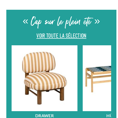
« Cap sur le plein été »
VOIR TOUTE LA SÉLECTION
DRAWER
HÜB