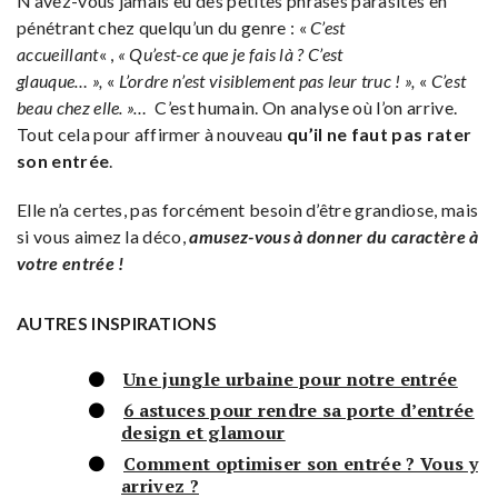
N’avez-vous jamais eu des petites phrases parasites en
pénétrant chez quelqu’un du genre : «
C’est
accueillant
« ,
« Qu’est-ce que je fais là ? C’est
glauque… »,
«
L’ordre n’est visiblement pas leur truc ! »,
«
C’est
beau chez elle. »…
C’est humain. On analyse où l’on arrive.
Tout cela pour affirmer à nouveau
qu’il ne faut pas rater
son entrée
.
Elle n’a certes, pas forcément besoin d’être grandiose, mais
si vous aimez la déco,
amusez-vous à donner du caractère à
votre entrée !
AUTRES INSPIRATIONS
Une jungle urbaine pour notre entrée
6 astuces pour rendre sa porte d’entrée
design et glamour
Comment optimiser son entrée ? Vous y
arrivez ?