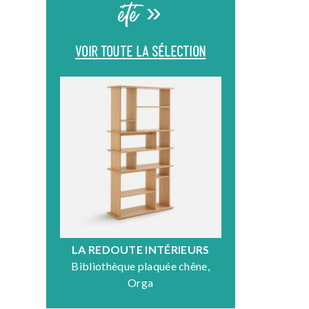
été »
VOIR TOUTE LA SÉLECTION
LA REDOUTE INTÉRIEURS
DR
Bibliothèque plaquée chêne,
Fauteuil en
Orga
N