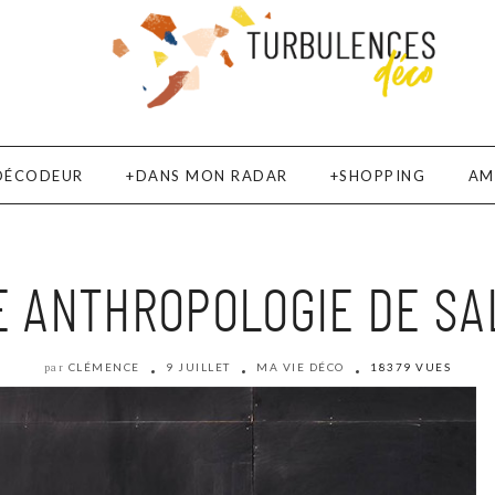
DÉCODEUR
DANS MON RADAR
SHOPPING
AM
E ANTHROPOLOGIE DE SAL
CLÉMENCE
9 JUILLET
MA VIE DÉCO
18379 VUES
par