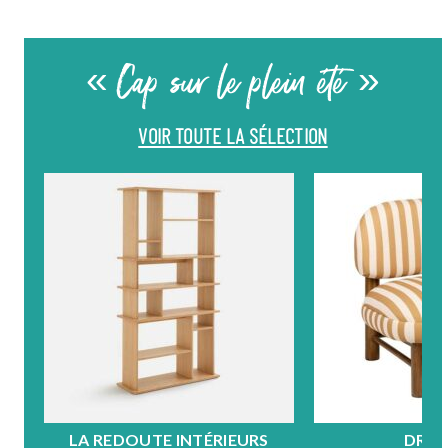
« Cap sur le plein été »
VOIR TOUTE LA SÉLECTION
LA REDOUTE INTÉRIEURS
DRA