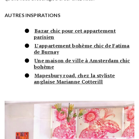
AUTRES INSPIRATIONS
Bazar chic pour cet appartement
parisien
L’appartement bohème chic de Fatima
de Burnay
Une maison de ville à Amsterdam chic
bohème
Mapesbury road, chez la styliste
anglaise Marianne Cotterill