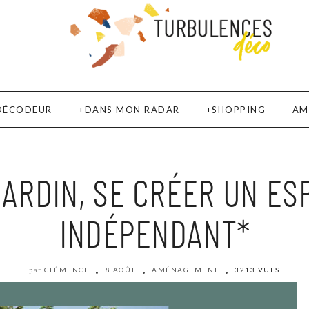
DÉCODEUR
DANS MON RADAR
SHOPPING
AM
ARDIN, SE CRÉER UN ES
INDÉPENDANT*
CLÉMENCE
8 AOÛT
AMÉNAGEMENT
3213 VUES
par