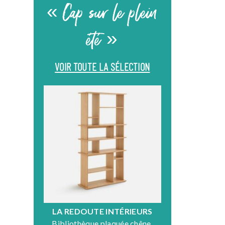
« Cap sur le plein
été »
VOIR TOUTE LA SÉLECTION
LA REDOUTE INTÉRIEURS
DR
Bibliothèque plaquée chêne,
Fauteuil en