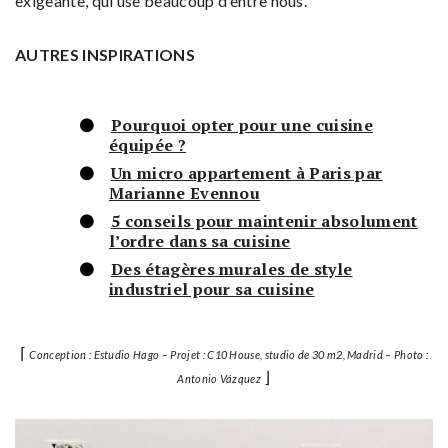
exigeante, qui use beaucoup d’entre nous.
AUTRES INSPIRATIONS
Pourquoi opter pour une cuisine
équipée ?
Un micro appartement à Paris par
Marianne Evennou
5 conseils pour maintenir absolument
l’ordre dans sa cuisine
Des étagères murales de style
industriel pour sa cuisine
⌈
Conception : Estudio Hago – Projet : C10 House, studio de 30 m2, Madrid – Photo :
⌋
Antonio Vázquez