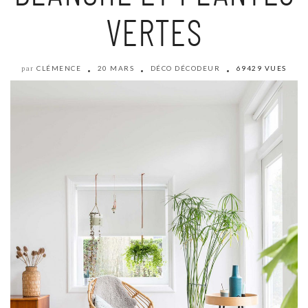
VERTES
CLÉMENCE
20 MARS
DÉCO DÉCODEUR
69429 VUES
par