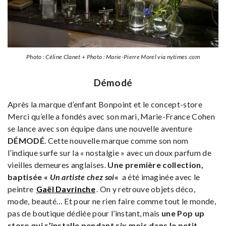
Photo : Céline Clanet + Photo : Marie-Pierre Morel via nytimes.com
Démodé
Après la marque d’enfant Bonpoint et le concept-store
Merci qu’elle a fondés avec son mari, Marie-France Cohen
se lance avec son équipe dans une nouvelle aventure
DÉMODÉ
. Cette nouvelle marque comme son nom
l’indique surfe sur la « nostalgie » avec un doux parfum de
vieilles demeures anglaises.
Une première collection,
baptisée «
Un artiste chez soi
«
a été imaginée avec le
peintre
Gaël Davrinche
. On y retrouve objets déco,
mode, beauté… Et pour ne rien faire comme tout le monde,
pas de boutique dédiée pour l’instant, mais
une Pop up
store qui s’installe pendant six mois dans le petit