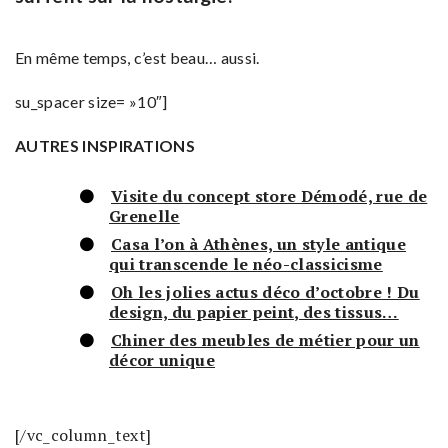
En même temps, c’est beau… aussi.
su_spacer size= »10″]
AUTRES INSPIRATIONS
Visite du concept store Démodé, rue de
Grenelle
Casa l’on à Athènes, un style antique
qui transcende le néo-classicisme
Oh les jolies actus déco d’octobre ! Du
design, du papier peint, des tissus…
Chiner des meubles de métier pour un
décor unique
[/vc_column_text]