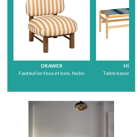
DRAWER
HÜB
Fauteuil en tissu et bois, Nubo
Table basse en 
Mo