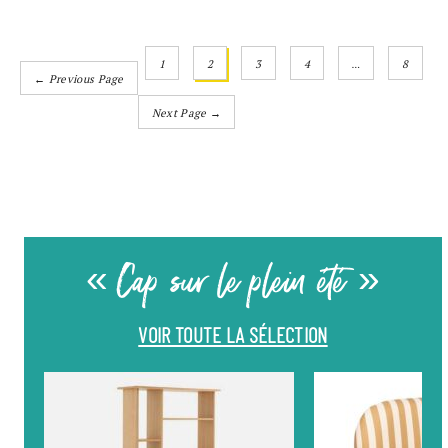
1
2
3
4
…
8
← Previous Page
Next Page →
« Cap sur le plein été »
VOIR TOUTE LA SÉLECTION