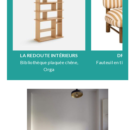
LA REDOUTE INTÉRIEURS
DRA
Bibliothèque plaquée chêne,
Fauteuil en tiss
Orga