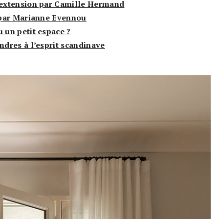
extension par Camille Hermand
 par Marianne Evennou
un petit espace ?
dres à l’esprit scandinave