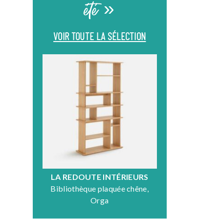
été »
VOIR TOUTE LA SÉLECTION
LA REDOUTE INTÉRIEURS
DR
Bibliothèque plaquée chêne,
Fauteuil en
Orga
N