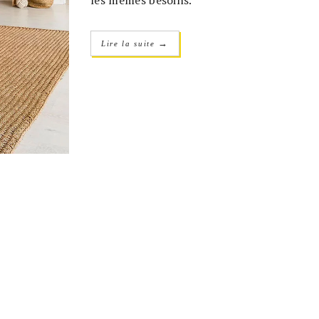
les mêmes besoins.
→
Lire la suite