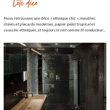
Côté déco
Nous retrouvons une déco « ethnique chic », meubles
chinés et placards modernes, papier peint tropical et
coussins ethniques,
et toujours le vert comme fil conducteur…