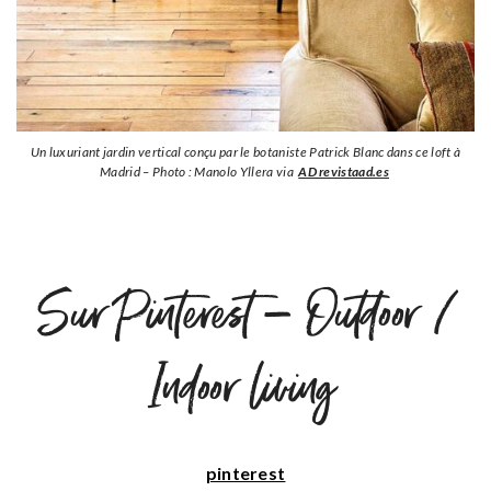
Un luxuriant jardin vertical conçu par le botaniste Patrick Blanc dans ce loft à
Madrid – Photo : Manolo Yllera via
AD revistaad.es
Sur Pinterest – Outdoor /
Indoor living
pinterest