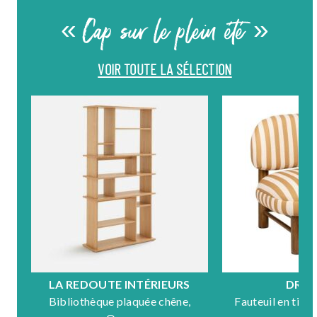
« Cap sur le plein été »
VOIR TOUTE LA SÉLECTION
LA REDOUTE INTÉRIEURS
DRA
Bibliothèque plaquée chêne,
Fauteuil en tiss