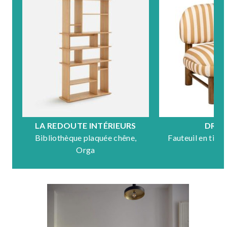
LA REDOUTE INTÉRIEURS
DRA
Bibliothèque plaquée chêne,
Fauteuil en tiss
Orga