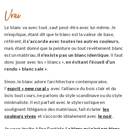
Vrai
Le blanc va avec tout, sauf peut-être avec lui-même. Je
m’explique, étant dit que le blanc est la valeur de base,
référent,
il s’accorde avec toutes les autres couleurs
,
mais étant donné que la peinture ou tout revêtement blanc
est un matériau,
il n’existe pas un blanc identique
. Il faut
donc jouer avec les « blancs »,
en évitant l’écueil d’un
rendu « blanc sale »
.
Sinon, le blanc adore l’architecture contemporaine,
l’
esprit « new rural »
avec l’alliance du bois clair et du
bois tout cours, ne parlons du style scandinave ou du style
minimaliste. Il est parfait avec le style rustique en
soulignant l’élégance des matériaux, fait éclater
les
couleurs vives
et s’accorde idéalement avec
le noir
.
Je vous invite à lire l’article
Le blanc qui n’est pas blanc