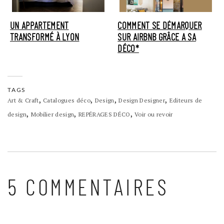
UN APPARTEMENT
COMMENT SE DÉMARQUER
TRANSFORMÉ À LYON
SUR AIRBNB GRÂCE A SA
DÉCO*
TAGS
,
,
,
,
Art & Craft
Catalogues déco
Design
Design Designer
Editeurs de
,
,
,
design
Mobilier design
REPÉRAGES DÉCO
Voir ou revoir
5 COMMENTAIRES