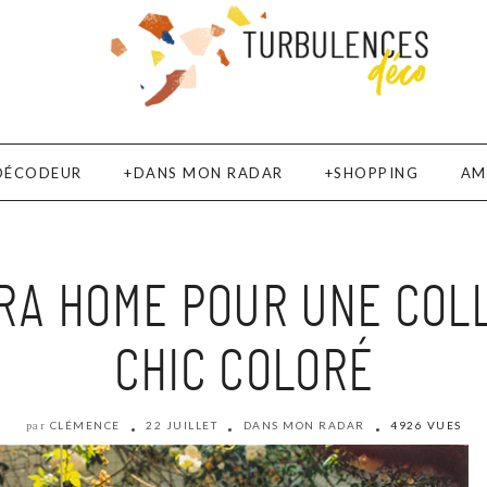
DÉCODEUR
DANS MON RADAR
SHOPPING
AM
RA HOME POUR UNE COL
CHIC COLORÉ
CLÉMENCE
22 JUILLET
DANS MON RADAR
4926 VUES
par