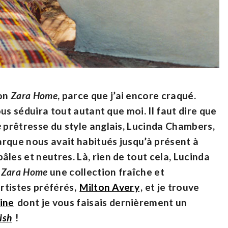
ion
Zara Home
, parce que j’ai encore craqué.
ous séduira tout autant que moi. Il faut dire que
e
prêtresse du style anglais, Lucinda Chambers,
arque nous avait habitués jusqu’à présent à
les et neutres. Là, rien de tout cela, Lucinda
r
Zara Home
une collection fraîche et
artistes préférés,
Milton Avery
, et je trouve
ine
dont je vous faisais dernièrement un
tish
!