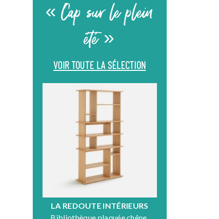
« Cap sur le plein
été »
VOIR TOUTE LA SÉLECTION
LA REDOUTE INTÉRIEURS
DR
Bibliothèque plaquée chêne,
Fauteuil en