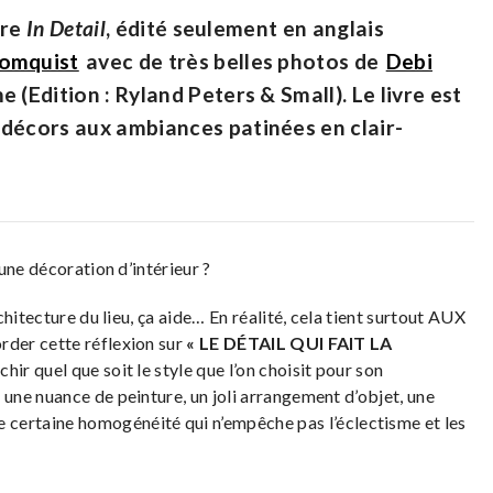
vre
In Detail
, édité seulement en anglais
lomquist
avec de très belles photos de
Debi
 (Edition : Ryland Peters & Small). Le livre est
 décors aux ambiances patinées en clair-
une décoration d’intérieur ?
hitecture du lieu, ça aide… En réalité, cela tient surtout AUX
der cette réflexion sur
« LE DÉTAIL QUI FAIT LA
échir quel que soit le style que l’on choisit pour son
 une nuance de peinture, un joli arrangement d’objet, une
ne certaine homogénéité qui n’empêche pas l’éclectisme et les