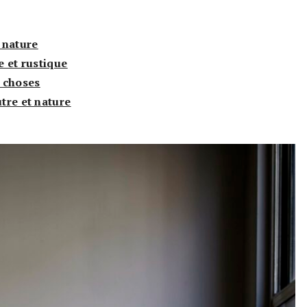
 nature
e et rustique
 choses
utre et nature