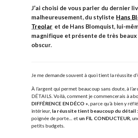
J’ai choisi de vous parler du dernier li
malheureusement, du styliste
Hans B
Treolar
et de Hans Blomquist, lui-même
magnifique et présente de très beaux
obscur.
Je me demande souvent à quoi tient la réussite d’
À l’argent qui permet beaucoup sans doute, à l’arc
DÉTAILS. Voilà, comment je commencerais à abor
DIFFÉRENCE EN DÉCO »
, parce qu’à bien y réfl
intérieur,
la réussite tient beaucoup du détail
:
poignée de porte… et
un FIL CONDUCTEUR
, u
petits budgets.