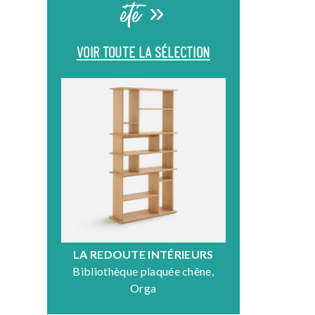
été »
VOIR TOUTE LA SÉLECTION
LA REDOUTE INTÉRIEURS
DR
Bibliothèque plaquée chêne,
Fauteuil en
Orga
N