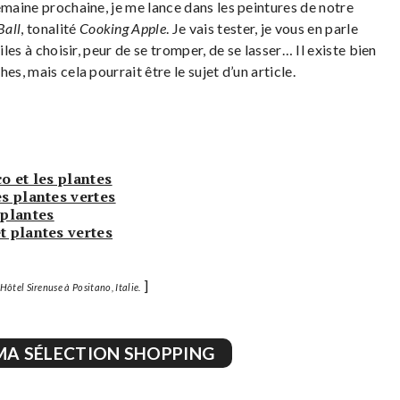
emaine prochaine, je me lance dans les peintures de notre
Ball
, tonalité
Cooking Apple
. Je vais tester, je vous en parle
iles à choisir, peur de se tromper, de se lasser… Il existe bien
s, mais cela pourrait être le sujet d’un article.
co et les plantes
es plantes vertes
 plantes
t plantes vertes
]
Hôtel Sirenuse à Positano, Italie.
MA SÉLECTION SHOPPING