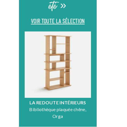
été »
VOIR TOUTE LA SÉLECTION
LA REDOUTE INTÉRIEURS
DR
Bibliothèque plaquée chêne,
Fauteuil en
Orga
N