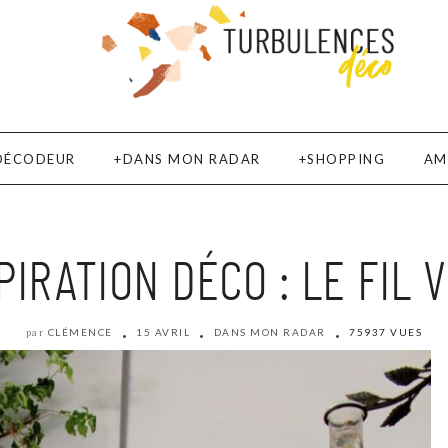
DÉCODEUR
DANS MON RADAR
SHOPPING
AM
PIRATION DÉCO : LE FIL 
CLÉMENCE
15 AVRIL
DANS MON RADAR
75937 VUES
par