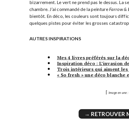
bizarrement. Le vert ne prend pas le dessus. La s
chambre. J’ai commandé de la peinture
Farrow & 
bientôt. En déco, les couleurs sont toujours diffic
quelques pistes pour éviter les grosses catastrophe
AUTRES INSPIRATIONS
Mes 4 livres préférés sur la dé
Inspiration déco : L’invasion d
Trois intérieurs qui aiment les
« So fresh » une déco blanche e
⌈
Image en une : 
→ RETROUVER 