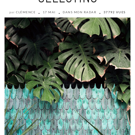
CLÉMENCE
17 MAI
DANS MON RADAR
37792 VUES
par