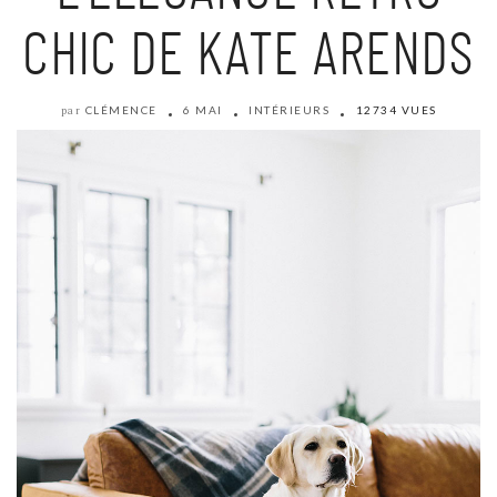
CHIC DE KATE ARENDS
CLÉMENCE
6 MAI
INTÉRIEURS
12734 VUES
par