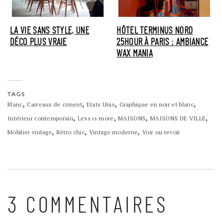
LA VIE SANS STYLE, UNE
HÔTEL TERMINUS NORD
DÉCO PLUS VRAIE
25HOUR À PARIS : AMBIANCE
WAX MANIA
TAGS
,
,
,
,
Blanc
Carreaux de ciment
Etats Unis
Graphique en noir et blanc
,
,
,
,
Intérieur contemporain
Less is more
MAISONS
MAISONS DE VILLE
,
,
,
Mobilier vintage
Rétro chic
Vintage moderne
Voir ou revoir
3 COMMENTAIRES