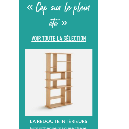
« Cap sur le plein
été »
VOIR TOUTE LA SÉLECTION
LA REDOUTE INTÉRIEURS
DR
Bibliothèque plaquée chêne,
Fauteuil en