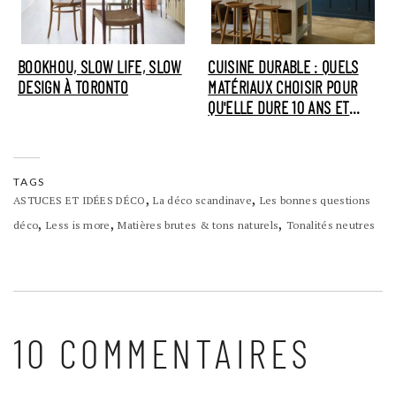
BOOKHOU, SLOW LIFE, SLOW
CUISINE DURABLE : QUELS
DESIGN À TORONTO
MATÉRIAUX CHOISIR POUR
QU'ELLE DURE 10 ANS ET
PLUS ?
TAGS
,
,
ASTUCES ET IDÉES DÉCO
La déco scandinave
Les bonnes questions
,
,
,
déco
Less is more
Matières brutes & tons naturels
Tonalités neutres
10 COMMENTAIRES