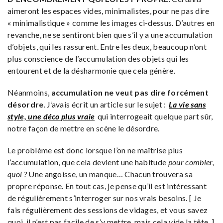
aimeront les espaces vides, minimalistes, pour ne pas dire
« minimalistique » comme les images ci-dessus. D’autres en
revanche, ne se sentiront bien que s’il y a une accumulation
d’objets, qui les rassurent. Entre les deux, beaucoup n’ont
plus conscience de l’accumulation des objets qui les
entourent et de la désharmonie que cela génère.
Néanmoins,
accumulation ne veut pas dire forcément
désordre
. J’avais écrit un article sur le sujet :
La vie sans
style, une déco plus vraie
qui interrogeait quelque part sûr,
notre façon de mettre en scène le désordre.
Le problème est donc lorsque l’on ne maîtrise plus
l’accumulation, que cela devient une habitude
pour combler,
quoi ?
Une angoisse, un manque… Chacun trouvera sa
propre réponse. En tout cas, je pense qu’il est intéressant
de régulièrement s’interroger sur nos vrais besoins. [ Je
fais régulièrement des sessions de vidages, et vous savez
quoi, il n’est pas facile de s’y mettre, mais cela vide la tête. ]