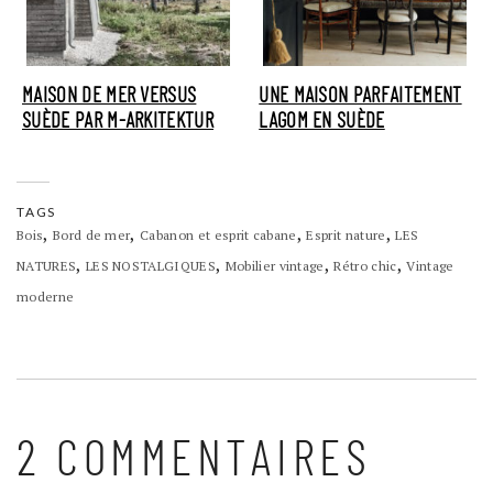
MAISON DE MER VERSUS
UNE MAISON PARFAITEMENT
SUÈDE PAR M-ARKITEKTUR
LAGOM EN SUÈDE
TAGS
,
,
,
,
Bois
Bord de mer
Cabanon et esprit cabane
Esprit nature
LES
,
,
,
,
NATURES
LES NOSTALGIQUES
Mobilier vintage
Rétro chic
Vintage
moderne
2 COMMENTAIRES