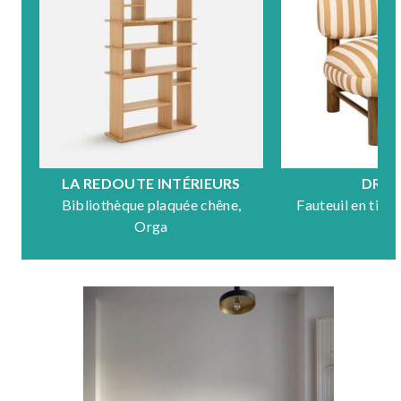
LA REDOUTE INTÉRIEURS
DRA
Bibliothèque plaquée chêne,
Fauteuil en tiss
Orga