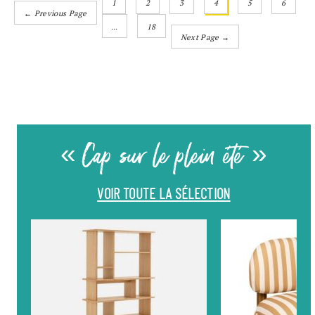
1
2
3
4
5
6
← Previous Page
…
18
Next Page →
« Cap sur le plein été »
VOIR TOUTE LA SÉLECTION