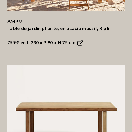
AMPM
Table de jardin pliante, en acacia massif, Ripli
759 €
en L 230 x P 90 x H 75 cm