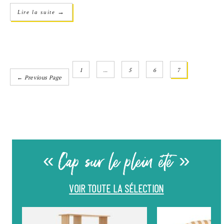
→
Lire la suite
1
…
5
6
7
← Previous Page
« Cap sur le plein été »
VOIR TOUTE LA SÉLECTION