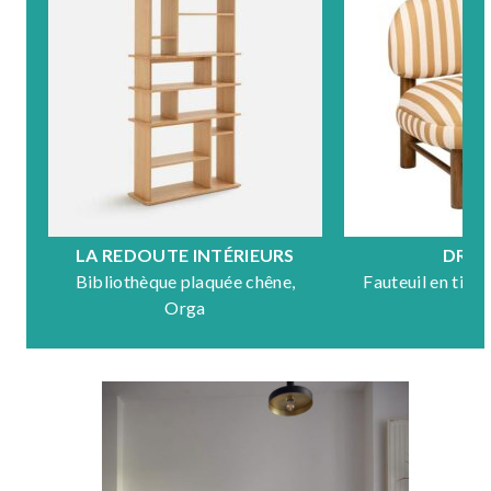
LA REDOUTE INTÉRIEURS
DRA
Bibliothèque plaquée chêne,
Fauteuil en tiss
Orga