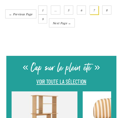
1
…
5
6
7
8
← Previous Page
9
Next Page →
« Cap sur le plein été »
VOIR TOUTE LA SÉLECTION