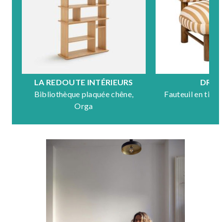
LA REDOUTE INTÉRIEURS
DRA
Bibliothèque plaquée chêne,
Fauteuil en tiss
Orga