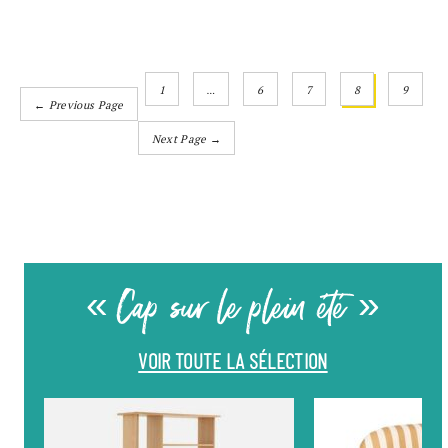
1
…
6
7
8
9
← Previous Page
Next Page →
« Cap sur le plein été »
VOIR TOUTE LA SÉLECTION