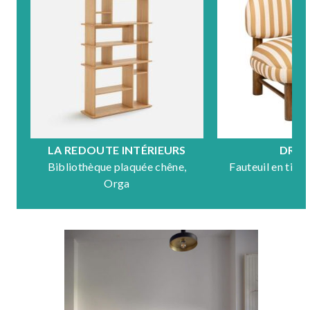
LA REDOUTE INTÉRIEURS
DRA
Bibliothèque plaquée chêne,
Fauteuil en tiss
Orga