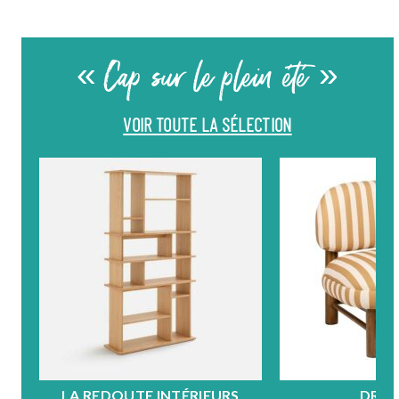
« Cap sur le plein été »
VOIR TOUTE LA SÉLECTION
LA REDOUTE INTÉRIEURS
DRA