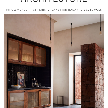
CLÉMENCE
16 MARS
DANS MON RADAR
31261 VUES
par