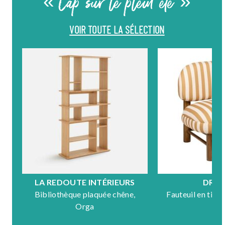
« Cap sur le plein été »
VOIR TOUTE LA SÉLECTION
LA REDOUTE INTÉRIEURS
DRA
Bibliothèque plaquée chêne,
Fauteuil en tiss
Orga