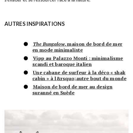
AUTRES INSPIRATIONS
The Bungalow
, maison de bord de mer
en mode minimaliste
Vipp au Palazzo Monti : minimalisme
scandi et baroque italien
Une cabane de surfeur à la déco « shak
cabin » à l&rsquo;autre bout du monde
Maison de bord de mer au design
suranné en Suède