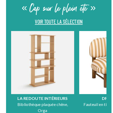
« Cap sur le plein été »
VOIR TOUTE LA SÉLECTION
LA REDOUTE INTÉRIEURS
DRA
Bibliothèque plaquée chêne,
Fauteuil en tiss
Orga