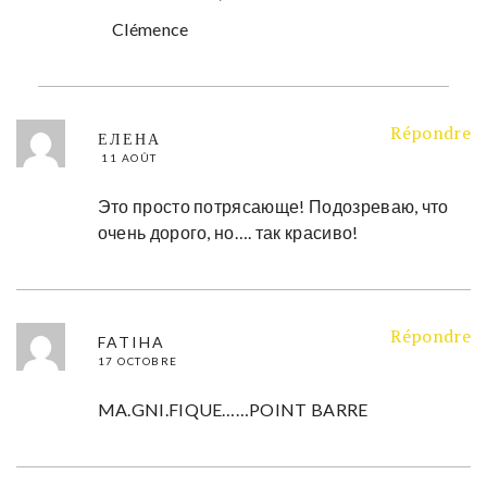
Clémence
Répondre
ЕЛЕНА
11 AOÛT
Это просто потрясающе! Подозреваю, что
очень дорого, но…. так красиво!
Répondre
FATIHA
17 OCTOBRE
MA.GNI.FIQUE……POINT BARRE