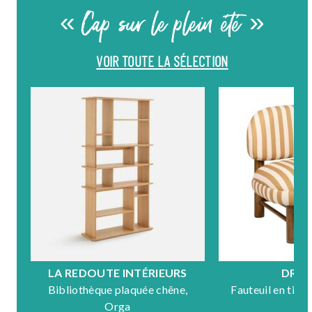
« Cap sur le plein été »
VOIR TOUTE LA SÉLECTION
LA REDOUTE INTÉRIEURS
DRA
Bibliothèque plaquée chêne,
Fauteuil en tiss
Orga