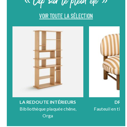
« Cap sur le plein été »
VOIR TOUTE LA SÉLECTION
LA REDOUTE INTÉRIEURS
DRA
Bibliothèque plaquée chêne,
Fauteuil en tiss
Orga