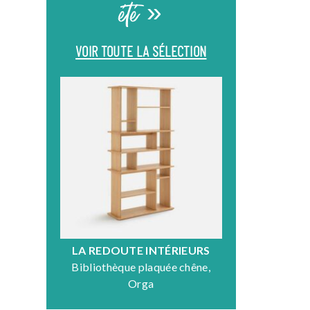
été »
VOIR TOUTE LA SÉLECTION
LA REDOUTE INTÉRIEURS
DR
Bibliothèque plaquée chêne,
Fauteuil en
Orga
N