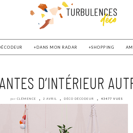
DÉCODEUR
DANS MON RADAR
SHOPPING
AM
ANTES D’INTÉRIEUR AU
CLÉMENCE
2 AVRIL
DÉCO DÉCODEUR
43477 VUES
par