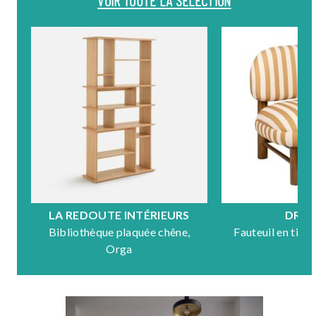
VOIR TOUTE LA SÉLECTION
LA REDOUTE INTÉRIEURS
DRA
Bibliothèque plaquée chêne,
Fauteuil en tiss
Orga